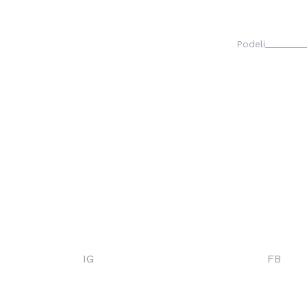
Podeli
IG
FB