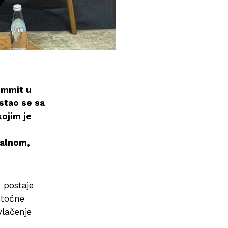
ummit u
stao se sa
ojim je
nalnom,
 postaje
stočne
vlačenje