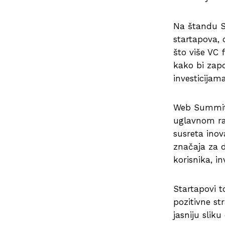
Na štandu Sr
startapova, 
što više VC 
kako bi zapo
investicijama
Web Summit, 
uglavnom ra
susreta inov
značaja za d
korisnika, in
Startapovi 
pozitivne st
jasniju slik