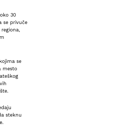
 oko 30
a se privuče
 regiona,
im
kojima se
a mesto
rateškog
vih
šte.
edaju
 da steknu
e.