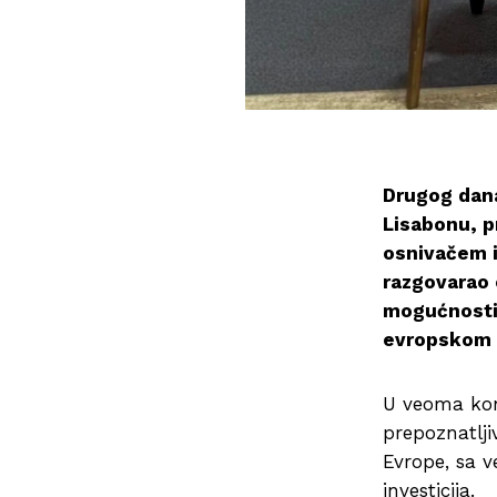
Drugog dan
Lisabonu, p
osnivačem i
razgovarao o
mogućnostim
evropskom 
U veoma kons
prepoznatlji
Evrope, sa v
investicija.