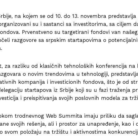
bije, na kojem se od 10. do 13. novembra predstavlja
organizovani su i sastanci sa investitorima, sa ciljem d
fondova. Prvenstveno su targetirani fondovi van našeg
čeli razgovore sa srpskim startapovima o potencijaln
.
za razliku od klasičnih tehnoloških konferencija na 
zgovara o novim trendovima u tehnologiji, predstavlj
ativnih kompanija i investicionih fondova, što je od st
elegaciju startapova iz Srbije koji su u fazi traženja pr
vesticija i preispitivanja svojih poslovnih modela za trži
tokom trodnevnog Web Summita imaju priliku da sagl
rane svojih rešenja, ali i prostor za unapređenje, kao i
u o svom položaju na tržištu i aktivnostima konkurencij