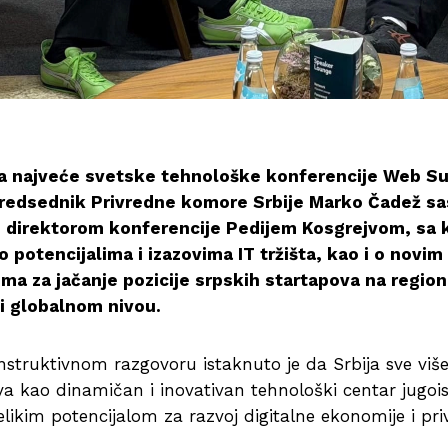
a najveće svetske tehnološke konferencije Web S
redsednik Privredne komore Srbije Marko Čadež sa
 direktorom konferencije Pedijem Kosgrejvom, sa k
 potencijalima i izazovima IT tržišta, kao i o novim
a za jačanje pozicije srpskih startapova na regio
i globalnom nivou.
truktivnom razgovoru istaknuto je da Srbija sve više
va kao dinamičan i inovativan tehnološki centar jugoi
elikim potencijalom za razvoj digitalne ekonomije i pri