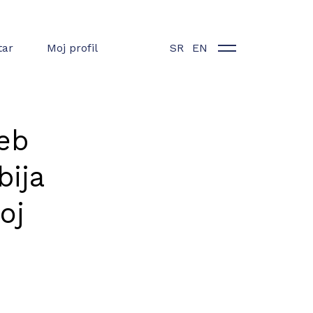
tar
Moj profil
SR
EN
eb
bija
oj