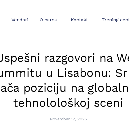
Vendori
O nama
Kontakt
Trening cen
Uspešni razgovori na W
ummitu u Lisabonu: Sr
jača poziciju na globaln
tehnolološkoj sceni
Novembar 12, 2025