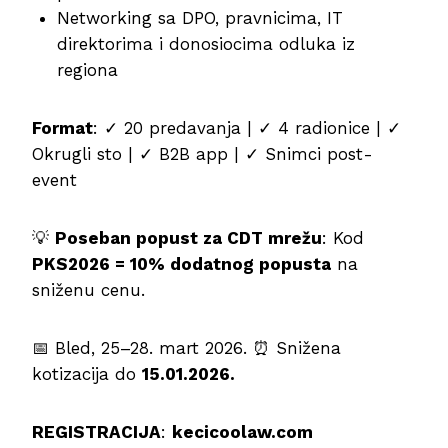
Networking sa DPO, pravnicima, IT
direktorima i donosiocima odluka iz
regiona
Format
: ✓ 20 predavanja | ✓ 4 radionice | ✓
Okrugli sto | ✓ B2B app | ✓ Snimci post-
event
💡
Poseban popust za CDT mrežu
: Kod
PKS2026 = 10% dodatnog popusta
na
sniženu cenu.
📅 Bled, 25–28. mart 2026. ⏰ Snižena
kotizacija do
15.01.2026.
REGISTRACIJA
:
kecicoolaw.com