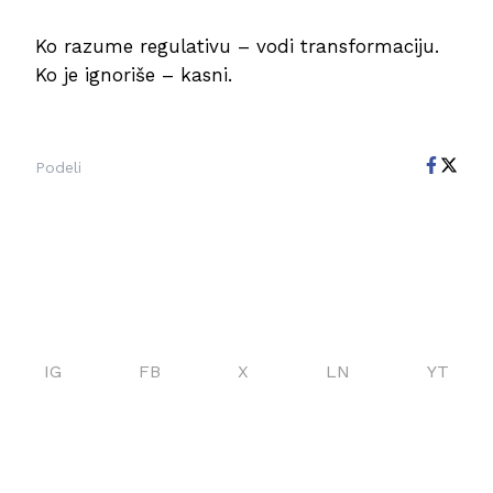
Ko razume regulativu – vodi transformaciju.
Ko je ignoriše – kasni.
Podeli
IG
FB
X
LN
YT