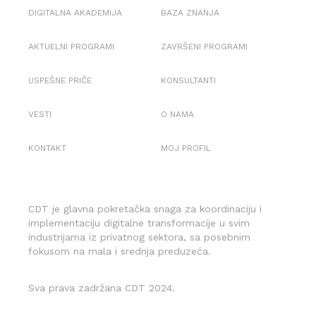
DIGITALNA AKADEMIJA
BAZA ZNANJA
AKTUELNI PROGRAMI
ZAVRŠENI PROGRAMI
USPEŠNE PRIČE
KONSULTANTI
VESTI
O NAMA
KONTAKT
MOJ PROFIL
CDT je glavna pokretačka snaga za koordinaciju i
implementaciju digitalne transformacije u svim
industrijama iz privatnog sektora, sa posebnim
fokusom na mala i srednja preduzeća.
Sva prava zadržana CDT 2024.