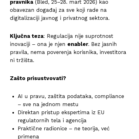
pravnika
(Bled, 25–28. mart 2026) kao
obavezan događaj za sve koji rade na
digitalizaciji javnog i privatnog sektora.
Ključna teza
: Regulacija nije suprotnost
inovaciji – ona je njen
enabler
. Bez jasnih
pravila, nema poverenja korisnika, investitora
ni tržišta.
Zašto prisustvovati?
AI u pravu, zaštita podataka, compliance
– sve na jednom mestu
Direktan pristup ekspertima iz EU
regulatornih tela i agencija
Praktične radionice – ne teorija, već
primena